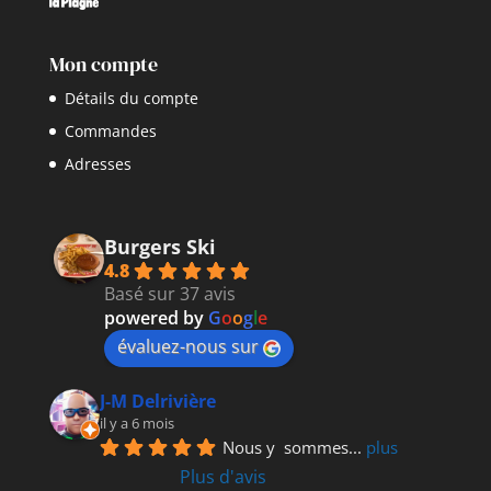
Mon compte
Détails du compte
Commandes
Adresses
Burgers Ski
4.8
Basé sur 37 avis
powered by
G
o
o
g
l
e
évaluez-nous sur
J-M Delrivière
il y a 6 mois
Nous y  sommes
... 
plus
Plus d'avis